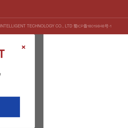
 INTELLIGENT TECHNOLOGY CO., LTD
蜀ICP备18019848号-1
×