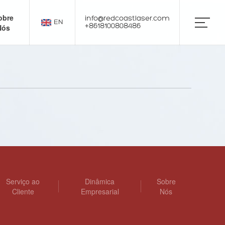
obre
info@redcoastlaser.com
EN
Nós
+8618100808486
Serviço ao
Dinâmica
Sobre
Cliente
Empresarial
Nós