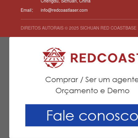
Chengdu, Sichuan, China
Email：
info@redcoastlaser.com
DIREITOS AUTORAIS © 2025 SICHUAN RED COASTBASE